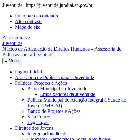
Juventude | https://juventude.jundiai.sp.gov.br
Pular para o conteúdo
Alto contraste
Mapa do site
Alto contraste
Juventude
Núcleo de Articulação de Direitos Humanos – Assessoria de
Políticas para a Juventude
≡
Menu
Página Inicial
Assessoria de Políticas para a Juventude
Políticas, Projetos e Ações
Plano Municipal da Juventude
Embaixadores da Juventude
Política Municipal de Atenção Integral à Saúde do
Jovem (PMAISJ)
Banco de Projetos e Ações
Sala Futuro
Legislação
Direitos dos Jovens
Intergeracionalidade
Cidadania, Participação Social e Política e