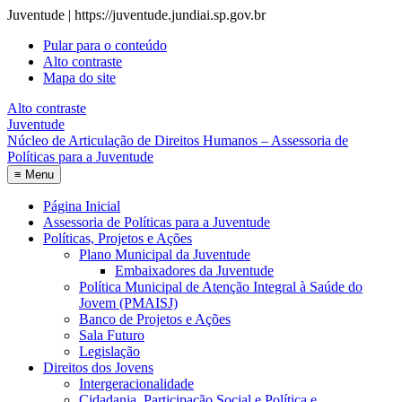
Juventude | https://juventude.jundiai.sp.gov.br
Pular para o conteúdo
Alto contraste
Mapa do site
Alto contraste
Juventude
Núcleo de Articulação de Direitos Humanos – Assessoria de
Políticas para a Juventude
≡
Menu
Página Inicial
Assessoria de Políticas para a Juventude
Políticas, Projetos e Ações
Plano Municipal da Juventude
Embaixadores da Juventude
Política Municipal de Atenção Integral à Saúde do
Jovem (PMAISJ)
Banco de Projetos e Ações
Sala Futuro
Legislação
Direitos dos Jovens
Intergeracionalidade
Cidadania, Participação Social e Política e